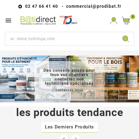
02 47 66 41 40 - commer
cial@prodibat.fr

0

Des conseils avisés pour
tous vos chantiers
contactez nos
techniciens spécialisés
contactez nous
les produits tendance
Les Derniers Produits

