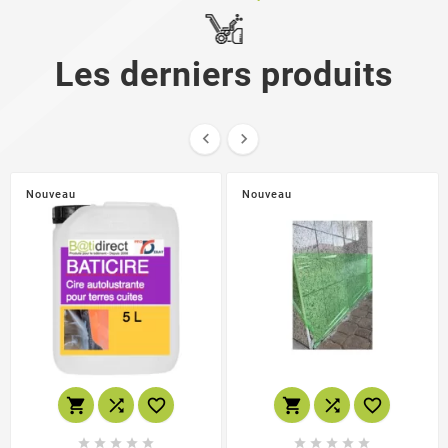
Les derniers produits


Nouveau
Nouveau















