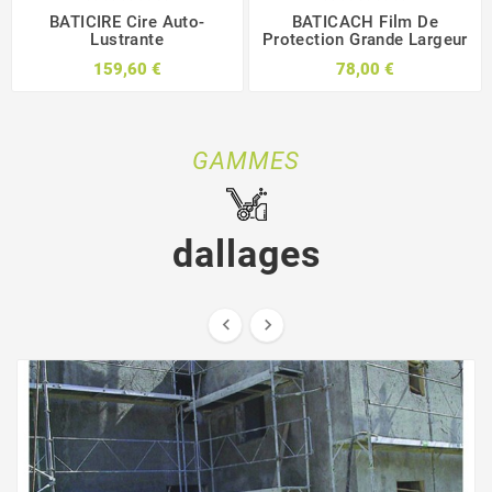
BATICIRE Cire Auto-
BATICACH Film De
Lustrante
Protection Grande Largeur
159,60 €
78,00 €
GAMMES
dallages


Moquette de pierre BATIPOX PU