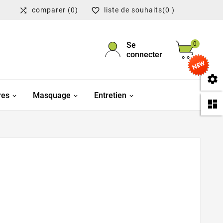
comparer
(0)
liste de souhaits
(0 )


Se
0
connecter

res
Masquage
Entretien
