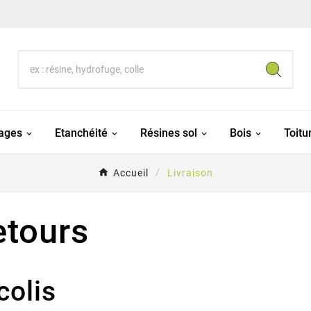
lages
Etanchéité
Résines sol
Bois
Toitu
Accueil
Livraison
etours
colis