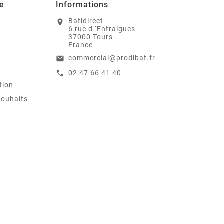
e
Informations
Batidirect
location_on
6 rue d ‘Entraigues
37000 Tours
France
commercial@prodibat.fr
email
02 47 66 41 40
call
tion
souhaits