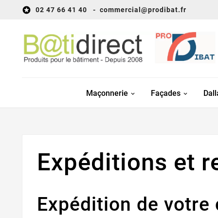

02 47 66 41 40 - commer
cial@prodibat.fr
Maçonnerie
Façades
Dal
Expéditions et r
Expédition de votre 