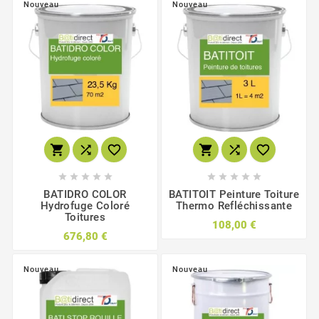
Nouveau
Nouveau
















BATIDRO COLOR
BATITOIT Peinture Toiture
Hydrofuge Coloré
Thermo Refléchissante
Toitures
108,00 €
676,80 €
Nouveau
Nouveau