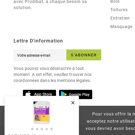
Bois
avec Prodibat, à chaque besoin sa
solution.
Toitures
Entretien
Masquage
Lettre D'information
S’ABONNER
Vous pouvez vous désinscrire à tout
moment. A cet effet, veuillez trouver nos
coordonnées dans les mentions légales.

Pour vous offrir la m
acceptez notre utilisa
vous devriez avoir beso




