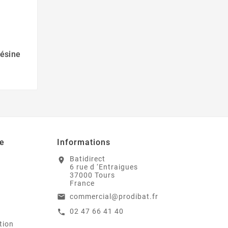
ésine
e
Informations
Batidirect
location_on
6 rue d ‘Entraigues
37000 Tours
France
commercial@prodibat.fr
email
02 47 66 41 40
call
tion