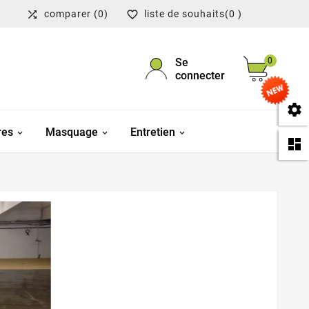
comparer
(0)
liste de souhaits
(0 )


Se
0
connecter

res
Masquage
Entretien
