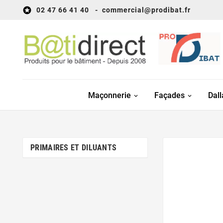

02 47 66 41 40 - commer
cial@prodibat.fr
Maçonnerie
Façades
Dal
PRIMAIRES ET DILUANTS